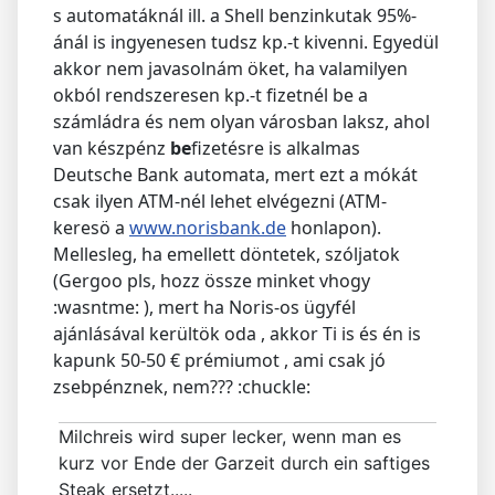
s automatáknál ill. a Shell benzinkutak 95%-
ánál is ingyenesen tudsz kp.-t kivenni. Egyedül
akkor nem javasolnám öket, ha valamilyen
okból rendszeresen kp.-t fizetnél be a
számládra és nem olyan városban laksz, ahol
van készpénz
be
fizetésre is alkalmas
Deutsche Bank automata, mert ezt a mókát
csak ilyen ATM-nél lehet elvégezni (ATM-
keresö a
www.norisbank.de
honlapon).
Mellesleg, ha emellett döntetek, szóljatok
(Gergoo pls, hozz össze minket vhogy
:wasntme: ), mert ha Noris-os ügyfél
ajánlásával kerültök oda , akkor Ti is és én is
kapunk 50-50 € prémiumot , ami csak jó
zsebpénznek, nem??? :chuckle:
Milchreis wird super lecker, wenn man es
kurz vor Ende der Garzeit durch ein saftiges
Steak ersetzt.....