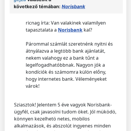
következő témában:
Norisbank
ricnag írta: Van valakinek valamilyen
tapasztalata a
Norisbank
kal?
Párommal számlát szeretnénk nyitni és
átnyálazva a legtöbb bank ajánlatát,
nekem valahogy ez a bank tűnt a
legelfogadhatóbbnak. Nagyon jók a
kondíciók és számomra külön előny,
hogy internetes bank. Véleményeket
várok!
Sziasztok! Jelentem 5 éve vagyok Norisbank-
ügyfél, csak javasolni tudom öket. Jól müködö,
könnyen kezelhetö netes, mobilos
alkalmazások, és abszolút ingyenes minden