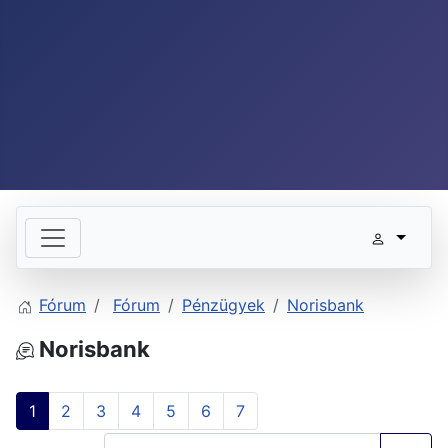
Fórum
Fórum
Pénzügyek
Norisbank
Norisbank
1
2
3
4
5
6
7