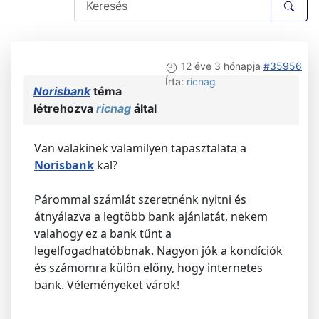
12 éve 3 hónapja
#35956
Írta:
ricnag
Norisbank
téma
létrehozva
ricnag
által
Van valakinek valamilyen tapasztalata a
Norisbank
kal?
Párommal számlát szeretnénk nyitni és
átnyálazva a legtöbb bank ajánlatát, nekem
valahogy ez a bank tűnt a
legelfogadhatóbbnak. Nagyon jók a kondíciók
és számomra külön előny, hogy internetes
bank. Véleményeket várok!