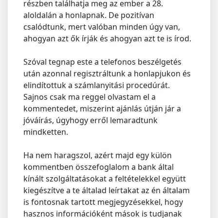
részben találhatja meg az ember a 28.
aloldalán a honlapnak. De pozitívan
csalódtunk, mert valóban minden úgy van,
ahogyan azt ők írják és ahogyan azt te is írod.
Szóval tegnap este a telefonos beszélgetés
után azonnal regisztráltunk a honlapjukon és
elindítottuk a számlanyitási procedúrát.
Sajnos csak ma reggel olvastam el a
kommentedet, miszerint ajánlás útján jár a
jóváírás, úgyhogy erről lemaradtunk
mindketten.
Ha nem haragszol, azért majd egy külön
kommentben összefoglalom a bank által
kínált szolgáltatásokat a feltételekkel együtt
kiegészítve a te általad leírtakat az én általam
is fontosnak tartott megjegyzésekkel, hogy
hasznos információként mások is tudjanak