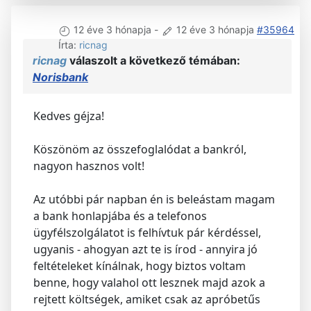
12 éve 3 hónapja
-
12 éve 3 hónapja
#35964
Írta:
ricnag
ricnag
válaszolt a következő témában:
Norisbank
Kedves géjza!
Köszönöm az összefoglalódat a bankról,
nagyon hasznos volt!
Az utóbbi pár napban én is beleástam magam
a bank honlapjába és a telefonos
ügyfélszolgálatot is felhívtuk pár kérdéssel,
ugyanis - ahogyan azt te is írod - annyira jó
feltételeket kínálnak, hogy biztos voltam
benne, hogy valahol ott lesznek majd azok a
rejtett költségek, amiket csak az apróbetűs