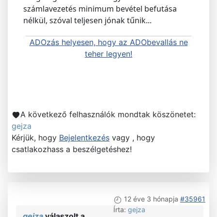
számlavezetés minimum bevétel befutása
nélkül, szóval teljesen jónak tűnik...
ADOzás helyesen, hogy az ADObevallás ne
teher legyen!
A következő felhasználók mondtak köszönetet:
gejza
Kérjük, hogy
Bejelentkezés
vagy , hogy
csatlakozhass a beszélgetéshez!
12 éve 3 hónapja
#35961
Írta:
gejza
gejza
válaszolt a