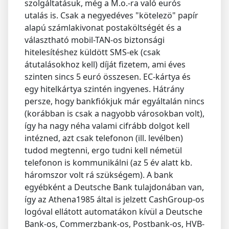
szolgáltatásuk, még a M.o.-ra való eurós
utalás is. Csak a negyedéves "kötelezö" papír
alapú számlakivonat postaköltségét és a
választható mobil-TAN-os biztonsági
hitelesítéshez küldött SMS-ek (csak
átutalásokhoz kell) díját fizetem, ami éves
szinten sincs 5 euró összesen. EC-kártya és
egy hitelkártya szintén ingyenes. Hátrány
persze, hogy bankfiókjuk már egyáltalán nincs
(korábban is csak a nagyobb városokban volt),
így ha nagy néha valami cifrább dolgot kell
intézned, azt csak telefonon (ill. levélben)
tudod megtenni, ergo tudni kell németül
telefonon is kommunikálni (az 5 év alatt kb.
háromszor volt rá szükségem). A bank
egyébként a Deutsche Bank tulajdonában van,
így az Athena1985 által is jelzett CashGroup-os
logóval ellátott automatákon kívül a Deutsche
Bank-os, Commerzbank-os, Postbank-os, HVB-