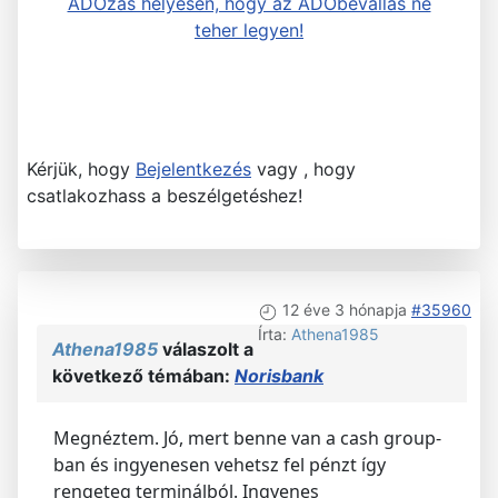
ADOzás helyesen, hogy az ADObevallás ne
teher legyen!
Kérjük, hogy
Bejelentkezés
vagy , hogy
csatlakozhass a beszélgetéshez!
12 éve 3 hónapja
#35960
Írta:
Athena1985
Athena1985
válaszolt a
következő témában:
Norisbank
Megnéztem. Jó, mert benne van a cash group-
ban és ingyenesen vehetsz fel pénzt így
rengeteg terminálból. Ingyenes