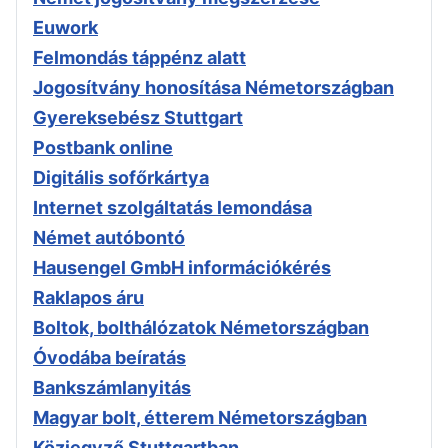
Euwork
Felmondás táppénz alatt
Jogosítvány honosítása Németországban
Gyereksebész Stuttgart
Postbank online
Digitális sofőrkártya
Internet szolgáltatás lemondása
Német autóbontó
Hausengel GmbH információkérés
Raklapos áru
Boltok, bolthálózatok Németországban
Óvodába beíratás
Bankszámlanyitás
Magyar bolt, étterem Németországban
Közjegyző Stuttgartban