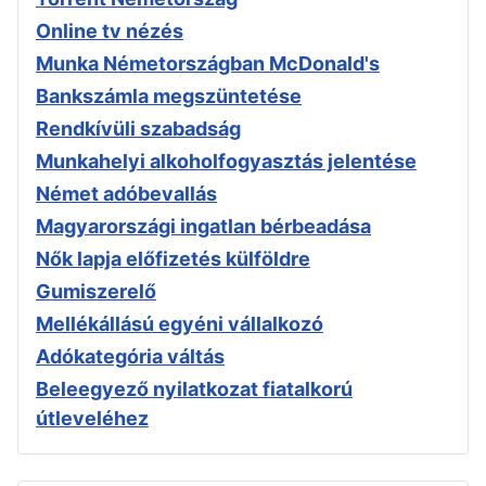
Online tv nézés
Munka Németországban McDonald's
Bankszámla megszüntetése
Rendkívüli szabadság
Munkahelyi alkoholfogyasztás jelentése
Német adóbevallás
Magyarországi ingatlan bérbeadása
Nők lapja előfizetés külföldre
Gumiszerelő
Mellékállású egyéni vállalkozó
Adókategória váltás
Beleegyező nyilatkozat fiatalkorú
útleveléhez