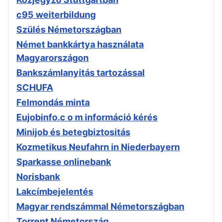
c95 weiterbildung
Szülés Németországban
Német bankkártya használata
Magyarországon
Bankszámlanyitás tartozással
SCHUFA
Felmondás minta
Eujobinfo.c o m információ kérés
Minijob és betegbiztositás
Kozmetikus Neufahrn in Niederbayern
Sparkasse onlinebank
Norisbank
Lakcímbejelentés
Magyar rendszámmal Németországban
Torrent Németország