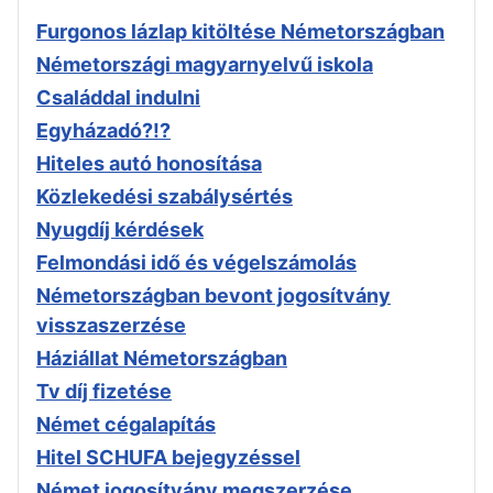
Furgonos lázlap kitöltése Németországban
Németországi magyarnyelvű iskola
Családdal indulni
Egyházadó?!?
Hiteles autó honosítása
Közlekedési szabálysértés
Nyugdíj kérdések
Felmondási idő és végelszámolás
Németországban bevont jogosítvány
visszaszerzése
Háziállat Németországban
Tv díj fizetése
Német cégalapítás
Hitel SCHUFA bejegyzéssel
Német jogosítvány megszerzése