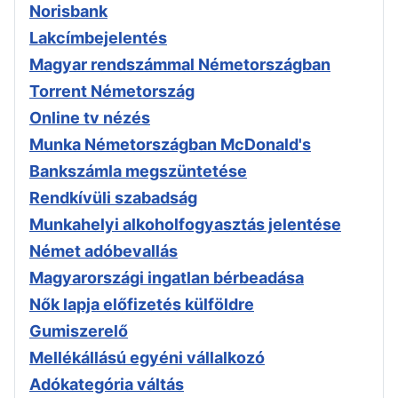
Norisbank
Lakcímbejelentés
Magyar rendszámmal Németországban
Torrent Németország
Online tv nézés
Munka Németországban McDonald's
Bankszámla megszüntetése
Rendkívüli szabadság
Munkahelyi alkoholfogyasztás jelentése
Német adóbevallás
Magyarországi ingatlan bérbeadása
Nők lapja előfizetés külföldre
Gumiszerelő
Mellékállású egyéni vállalkozó
Adókategória váltás