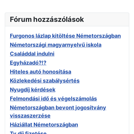
Étterem
Állatorvos
Fórum hozzászólások
Urológus
Környezetvédelmi zóna
Kardiológus
Furgonos lázlap kitöltése Németországban
Ortopédus
Németországi magyarnyelvű iskola
Show Hotspots
Családdal indulni
Egyházadó?!?
Adatok betöltése...
Hiteles autó honosítása
Közlekedési szabálysértés
Nyugdíj kérdések
Felmondási idő és végelszámolás
Németországban bevont jogosítvány
visszaszerzése
Háziállat Németországban
Tv díj fizetése