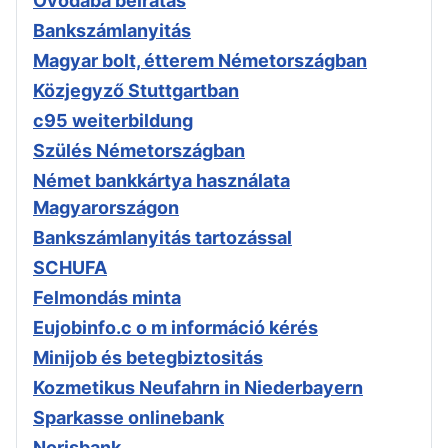
Óvodába beíratás
Bankszámlanyitás
Magyar bolt, étterem Németországban
Közjegyző Stuttgartban
c95 weiterbildung
Szülés Németországban
Német bankkártya használata
Magyarországon
Bankszámlanyitás tartozással
SCHUFA
Felmondás minta
Eujobinfo.c o m információ kérés
Minijob és betegbiztositás
Kozmetikus Neufahrn in Niederbayern
Sparkasse onlinebank
Norisbank