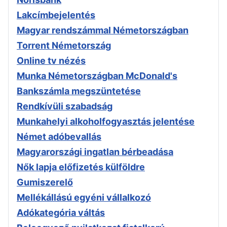
Lakcímbejelentés
Magyar rendszámmal Németországban
Torrent Németország
Online tv nézés
Munka Németországban McDonald's
Bankszámla megszüntetése
Rendkívüli szabadság
Munkahelyi alkoholfogyasztás jelentése
Német adóbevallás
Magyarországi ingatlan bérbeadása
Nők lapja előfizetés külföldre
Gumiszerelő
Mellékállású egyéni vállalkozó
Adókategória váltás