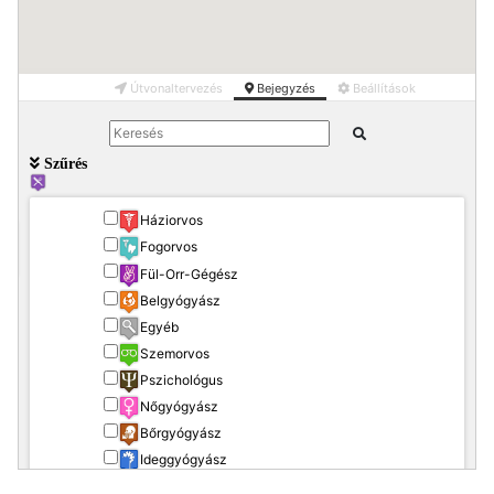
Útvonaltervezés
Bejegyzés
Beállítások
Szűrés
Háziorvos
Fogorvos
Fül-Orr-Gégész
Belgyógyász
Egyéb
Szemorvos
Pszichológus
Nőgyógyász
Bőrgyógyász
Ideggyógyász
Gyerekorvos