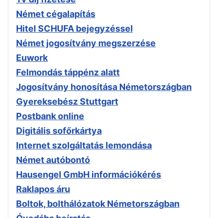
Német cégalapítás
Hitel SCHUFA bejegyzéssel
Német jogosítvány megszerzése
Euwork
Felmondás táppénz alatt
Jogosítvány honosítása Németországban
Gyereksebész Stuttgart
Postbank online
Digitális sofőrkártya
Internet szolgáltatás lemondása
Német autóbontó
Hausengel GmbH információkérés
Raklapos áru
Boltok, bolthálózatok Németországban