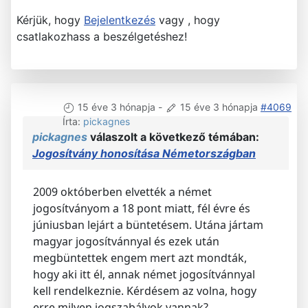
Kérjük, hogy
Bejelentkezés
vagy , hogy
csatlakozhass a beszélgetéshez!
15 éve 3 hónapja
-
15 éve 3 hónapja
#4069
Írta:
pickagnes
pickagnes
válaszolt a következő témában:
Jogosítvány honosítása Németországban
2009 októberben elvették a német
jogosítványom a 18 pont miatt, fél évre és
júniusban lejárt a büntetésem. Utána jártam
magyar jogosítvánnyal és ezek után
megbüntettek engem mert azt mondták,
hogy aki itt él, annak német jogosítvánnyal
kell rendelkeznie. Kérdésem az volna, hogy
erre milyen jogszabályok vannak?