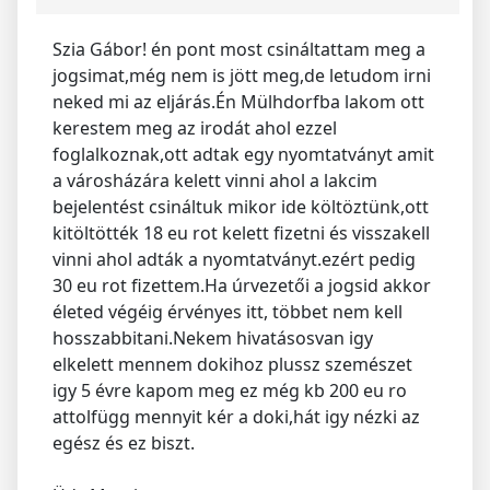
Szia Gábor! én pont most csináltattam meg a
jogsimat,még nem is jött meg,de letudom irni
neked mi az eljárás.Én Mülhdorfba lakom ott
kerestem meg az irodát ahol ezzel
foglalkoznak,ott adtak egy nyomtatványt amit
a városházára kelett vinni ahol a lakcim
bejelentést csináltuk mikor ide költöztünk,ott
kitöltötték 18 eu rot kelett fizetni és visszakell
vinni ahol adták a nyomtatványt.ezért pedig
30 eu rot fizettem.Ha úrvezetői a jogsid akkor
életed végéig érvényes itt, többet nem kell
hosszabbitani.Nekem hivatásosvan igy
elkelett mennem dokihoz plussz szemészet
igy 5 évre kapom meg ez még kb 200 eu ro
attolfügg mennyit kér a doki,hát igy nézki az
egész és ez biszt.