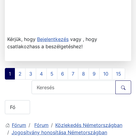
Kérjük, hogy
Bejelentkezés
vagy , hogy
csatlakozhass a beszélgetéshez!
1
2
3
4
5
6
7
8
9
10
15
Fórum
Fórum
Közlekedés Németországban
Jogosítvány honosítása Németországban