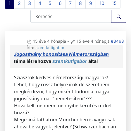
1
2
3
4
5
6
7
8
9
10
15
15 éve 4 hónapja
-
15 éve 4 hónapja
#3468
Írta:
szentkutigabor
Jogosítvány honosítása Németországban
téma létrehozva
szentkutigabor
által
Sziasztok kedves németországi magyarok!
Lehet, hogy rossz helyre írok de szeretném
megkérdezni, hogy miként tudom a magyar
jogosítványomat "németesíteni"???
Hova kell mennem mennyibe kerül és mi kell
hozzá?
Megcsináltathatom Münchenben is vagy csak
ahova be vagyok jelentve? (Schwarzenbach an