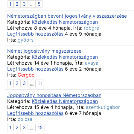
1
2
3
...
5
Németországban bevont jogosítvány visszaszerzése
Kategória:
Közlekedés Németországban
Létrehozva 8 éve 4 hónapja, Írta:
robgre
Legfrissebb hozzászólás
4 éve 9 hónapja
Írta:
gyöors
Német jogosítvány megszerzése
Kategória:
Közlekedés Németországban
Létrehozva 14 éve 1 hónapja, Írta:
avaya
Legfrissebb hozzászólás
6 éve 2 hónapja
Írta:
Gergoo
1
2
3
...
11
Jogosítvány honosítása Németországban
Kategória:
Közlekedés Németországban
Létrehozva 15 éve 4 hónapja, Írta:
szentkutigabor
Legfrissebb hozzászólás
6 éve 7 hónapja
Írta:
zolcsa
1
2
3
...
15