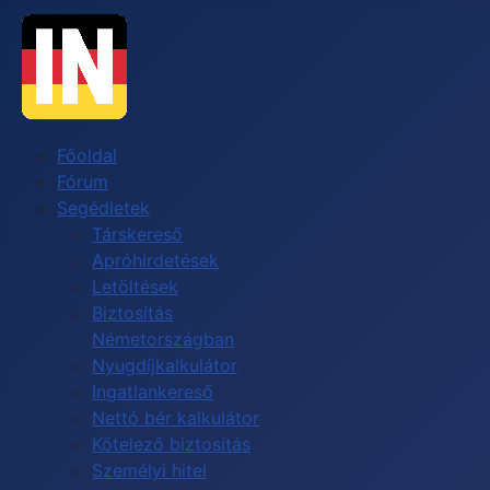
Főoldal
Fórum
Segédletek
Társkereső
Apróhirdetések
Letöltések
Biztosítás
Németországban
Nyugdíjkalkulátor
Ingatlankereső
Nettó bér kalkulátor
Kötelező biztosítás
Személyi hitel