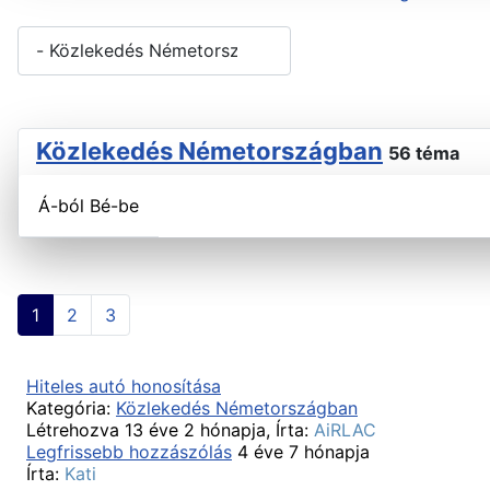
Közlekedés Németországban
56 téma
Á-ból Bé-be
1
2
3
Hiteles autó honosítása
Kategória:
Közlekedés Németországban
Létrehozva 13 éve 2 hónapja, Írta:
AiRLAC
Legfrissebb hozzászólás
4 éve 7 hónapja
Írta:
Kati