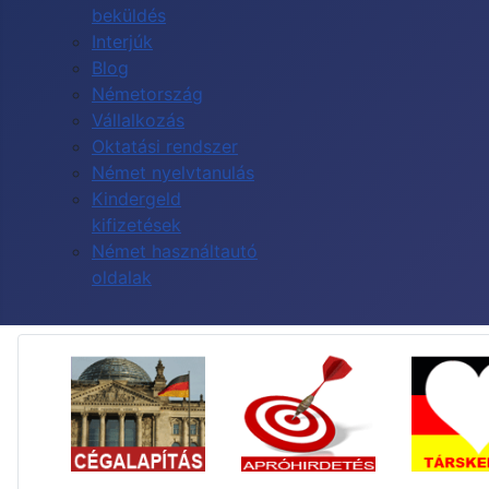
beküldés
Interjúk
Blog
Németország
Vállalkozás
Oktatási rendszer
Német nyelvtanulás
Kindergeld
kifizetések
Német használtautó
oldalak