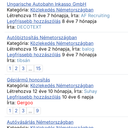
Ungarische Autobahn Inkasso GmbH
Kategória:
Közlekedés Németországban
Létrehozva 11 éve 7 hónapja, Írta:
AF Recruiting
Legfrissebb hozzászólás
8 éve 7 hónapja
Írta:
DECOTEXT
Autóbiztosítás Németországban
Kategória:
Közlekedés Németországban
Létrehozva 15 éve 2 hónapja, Írta:
balog
Legfrissebb hozzászólás
9 éve 7 hónapja
Írta:
tibsán
1
2
3
...
15
Gépjármű honosítás
Kategória:
Közlekedés Németországban
Létrehozva 12 éve 10 hónapja, Írta:
Suhay
Legfrissebb hozzászólás
10 éve 6 napja
Írta:
Gergoo
1
2
3
...
9
Autóvásárlás Németországban
Kategória:
Közlekedés Németországban