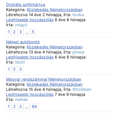
Digitális sofőrkártya
Kategória:
Közlekedés Németországban
Létrehozva 14 éve 2 hónapja, Írta:
Ilonka
Legfrissebb hozzászólás
6 éve 8 hónapja
Írta:
zsigyö
1
2
3
...
5
Német autóbontó
Kategória:
Közlekedés Németországban
Létrehozva 13 éve 4 hónapja, Írta:
pimpa
Legfrissebb hozzászólás
6 éve 8 hónapja
Írta:
láslőr
1
2
3
Magyar rendszámmal Németországban
Kategória:
Közlekedés Németországban
Létrehozva 15 éve 4 hónapja, Írta:
Witzleben
Legfrissebb hozzászólás
7 éve 9 hónapja
Írta:
maitab
1
2
3
...
69