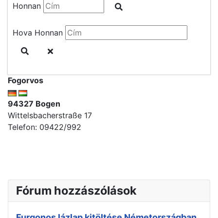
Honnan
Hova
Honnan
Fogorvos
94327 Bogen
Wittelsbacherstraße 17
Telefon: 09422/992
Fórum hozzászólások
Furgonos lázlap kitöltése Németországban