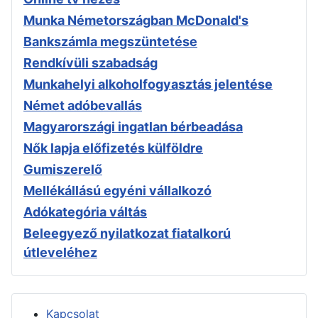
Munka Németországban McDonald's
Bankszámla megszüntetése
Rendkívüli szabadság
Munkahelyi alkoholfogyasztás jelentése
Német adóbevallás
Magyarországi ingatlan bérbeadása
Nők lapja előfizetés külföldre
Gumiszerelő
Mellékállású egyéni vállalkozó
Adókategória váltás
Beleegyező nyilatkozat fiatalkorú
útleveléhez
Kapcsolat