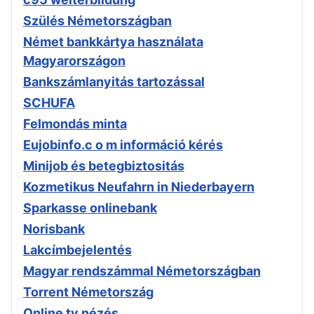
Szülés Németországban
Német bankkártya használata
Magyarországon
Bankszámlanyitás tartozással
SCHUFA
Felmondás minta
Eujobinfo.c o m információ kérés
Minijob és betegbiztositás
Kozmetikus Neufahrn in Niederbayern
Sparkasse onlinebank
Norisbank
Lakcímbejelentés
Magyar rendszámmal Németországban
Torrent Németország
Online tv nézés