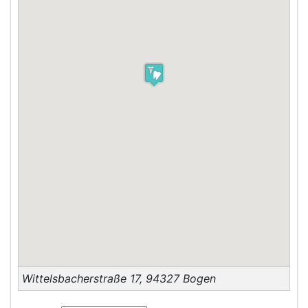
Wittelsbacherstraße 17
,
94327
Bogen