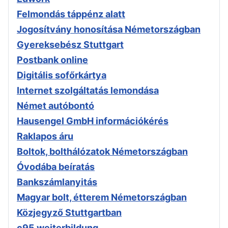
Felmondás táppénz alatt
Jogosítvány honosítása Németországban
Gyereksebész Stuttgart
Postbank online
Digitális sofőrkártya
Internet szolgáltatás lemondása
Német autóbontó
Hausengel GmbH információkérés
Raklapos áru
Boltok, bolthálózatok Németországban
Óvodába beíratás
Bankszámlanyitás
Magyar bolt, étterem Németországban
Közjegyző Stuttgartban
c95 weiterbildung