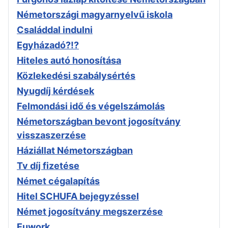
Németországi magyarnyelvű iskola
Családdal indulni
Egyházadó?!?
Hiteles autó honosítása
Közlekedési szabálysértés
Nyugdíj kérdések
Felmondási idő és végelszámolás
Németországban bevont jogosítvány
visszaszerzése
Háziállat Németországban
Tv díj fizetése
Német cégalapítás
Hitel SCHUFA bejegyzéssel
Német jogosítvány megszerzése
Euwork